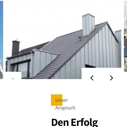
Dachsanierung
Mönchengladbach
Dachdeckung mit Braas Frankfurter Standort:
Mönchengladbach , Rheydt
Unser
Anspruch
Den Erfolg