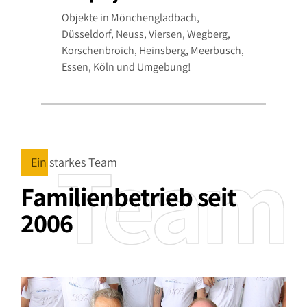
8
5
Objekte in Mönchengladbach,
Düsseldorf, Neuss, Viersen, Wegberg,
9
6
Korschenbroich, Heinsberg, Meerbusch,
Essen, Köln und Umgebung!
0
7
8
Team
9
Ein starkes Team
Familienbetrieb seit
0
2006