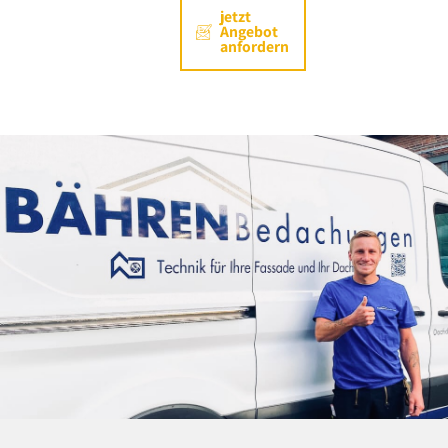
jetzt
Angebot
anfordern
0
1
2
3